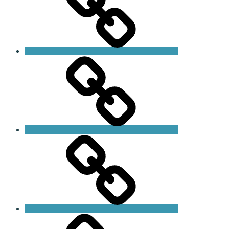
HLR-
utbildning
Butik
Blogg