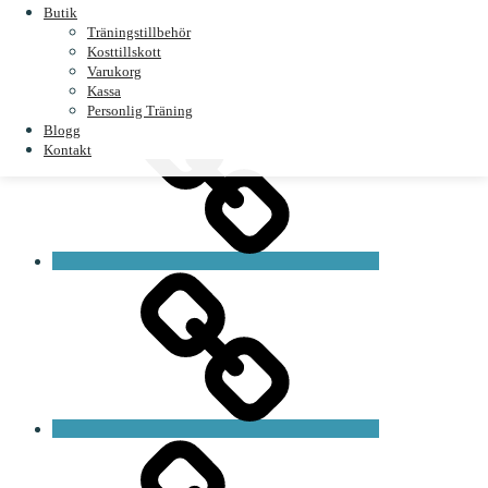
Butik
Återbetalnings- och returpolicy
Träningstillbehör
Kosttillskott
Search
Varukorg
Kassa
Start
Personlig Träning
Blogg
Kontakt
Magnus
Personlig
träning