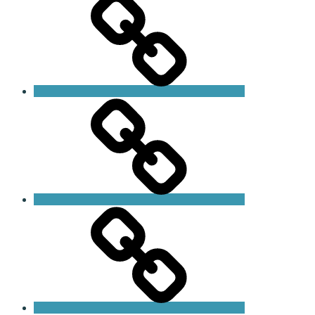
Personlig
träning
HLR-
utbildning