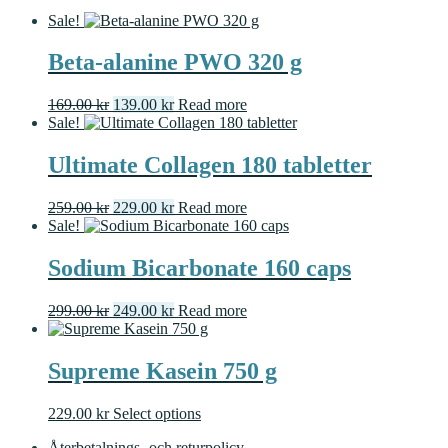
Sale!
Beta-alanine PWO 320 g
Original
Current
169.00
kr
139.00
kr
Read more
price
price
Sale!
was:
is:
169.00 kr.
139.00 kr.
Ultimate Collagen 180 tabletter
Original
Current
259.00
kr
229.00
kr
Read more
price
price
Sale!
was:
is:
259.00 kr.
229.00 kr.
Sodium Bicarbonate 160 caps
Original
Current
299.00
kr
249.00
kr
Read more
price
price
was:
is:
299.00 kr.
249.00 kr.
Supreme Kasein 750 g
This
229.00
kr
Select options
product
Återbetalnings- och returpolicy