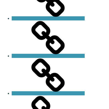
HLR-
utbildning
Butik
Blogg