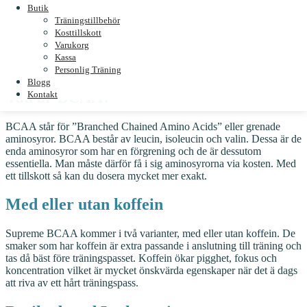
Butik
6 000 mg BCAA
Träningstillbehör
Riktigt bra smaker
Kosttillskott
Berikad med L-glutamin
Varukorg
Sockerfri
Kassa
Med / utan koffein
Personlig Träning
Blogg
Vad är BCAA?
Kontakt
BCAA står för ”Branched Chained Amino Acids” eller grenade
aminosyror. BCAA består av leucin, isoleucin och valin. Dessa är de
enda aminosyror som har en förgrening och de är dessutom
essentiella. Man måste därför få i sig aminosyrorna via kosten. Med
ett tillskott så kan du dosera mycket mer exakt.
Med eller utan koffein
Supreme BCAA kommer i två varianter, med eller utan koffein. De
smaker som har koffein är extra passande i anslutning till träning och
tas då bäst före träningspasset. Koffein ökar pigghet, fokus och
koncentration vilket är mycket önskvärda egenskaper när det ä dags
att riva av ett hårt träningspass.