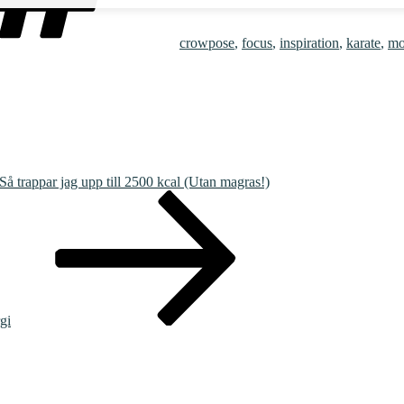
crowpose
,
focus
,
inspiration
,
karate
,
mo
 Så trappar jag upp till 2500 kcal (Utan magras!)
gi