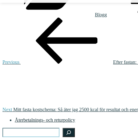
Blogg
Post
Previous
Post
navigation
Previous
Efter fastan:
Next
Post
Next
Mitt fasta kostschema: Så äter jag 2500 kcal för resultat och ener
Återbetalnings- och returpolicy
Search