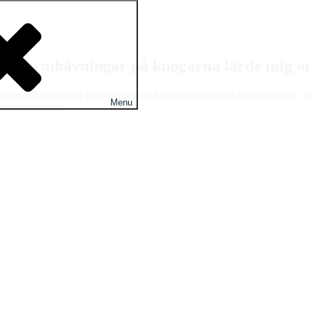
ntals armhävningar på knogarna lärde mig o
ogaställningen där jag svävar med knäna vilande mot överarmarna – ser j
Menu
 timmar träning.
 karatedojo, där doften av svett och ibland blod blandades med ljudet a
ast, både metaforiskt och bokstavligt:
armhävningar på knogarna.
du att det kräver betydligt mer än bara rå armstyrka. Det handlar om att
m övning. Men det är precis därför den är så otroligt effektiv – inte bar
r på fyra viktiga läxor:
liten punkt kopplar hjärnan bort allt brus runtomkring. Det blir en form av
på knogarna som blir tuffare, utan även din inställning. Att fortsätta n
på knogarna måste varenda muskel i kroppen samarbeta. Det skapar en dju