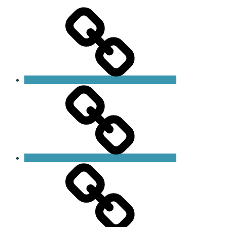
Start
Magnus
Personlig
träning