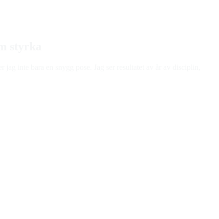
m styrka
ag inte bara en snygg pose. Jag ser resultatet av år av disciplin,
v fokuserade kiai och snabba fotsteg. Bland alla tekniker jag fick
 rikta allt fokus till en minimal punkt och balansera hela din
a för musklerna, utan framför allt för sinnet.
 rörlig meditation; ett sätt att träna sinnet att vara totalt
är det tar emot och pressa sig förbi bekvämlighetszonen bygger en
p förståelse för hur din kropp rör sig och hur du kontrollerar den i