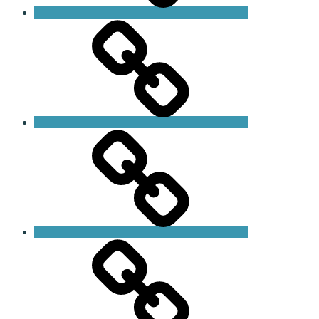
HLR-
utbildning
Butik
Blogg