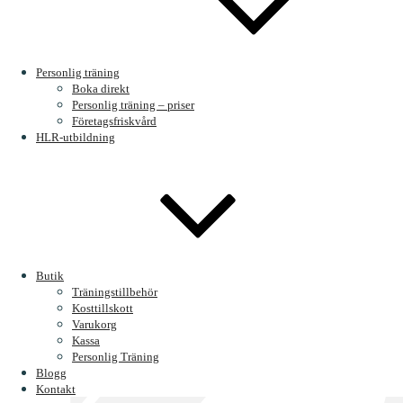
minsta detalj.
Att hantera motgångar:
När knogarna glider och du tappar bala
Brobyggaren mellan kampsport och yoga
Personlig träning
Boka direkt
När jag idag balanserar i en Crow Pose inser jag att grunden lades lå
Personlig träning – priser
under alla år i dojon. Det är en kraftfull påminnelse om att ingen tränin
Företagsfriskvård
HLR-utbildning
Hitta din egen “armhävning på knogar”
Din resa kanske inte handlar om kampsport eller yoga. Men vi har all
Det kan handla om att lära sig något helt nytt i karriären, ta sig igenom 
Oavsett vad din utmaning är just nu, ta med dig läxan från dojon:
hitt
ens kan föreställa dig än.
Butik
Vad är din styrka?
Vilken erfarenhet eller utmaning i ditt liv har ge
Träningstillbehör
kommentarerna här nedanför, jag vill höra din historia!
Kosttillskott
Categories
Varukorg
Kassa
Personlig Träning
Blogg
Kontakt