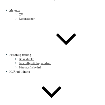
Magnus
CV
Recensioner
Visst är den smidig? Köper ni den genom länken nedan får ni
automatiskt 10 % när ni kommer till kassan och ska betala. Köp din
Personlig träning
idag!
Boka direkt
https://poseidongymwear.com/discount/ptmagnus10%2525
Personlig träning – priser
Företagsfriskvård
I betalt samarbete med
Poseidon Gym Wear
HLR-utbildning
Categories