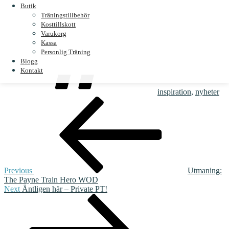
Butik
Nyheter
Träningstillbehör
Tags
Kosttillskott
Varukorg
Kassa
Personlig Träning
Blogg
Kontakt
inspiration
,
nyheter
Post
Previous
Post
navigation
Previous
Utmaning:
The Payne Train Hero WOD
Next
Next
Äntligen här – Private PT!
Post