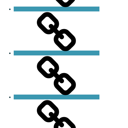
Personlig
träning
HLR-
utbildning
Butik